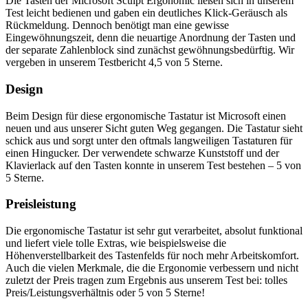
Die Tasten der Microsoft Sculpt Ergonomic ließen sich in unserem
Test leicht bedienen und gaben ein deutliches Klick-Geräusch als
Rückmeldung. Dennoch benötigt man eine gewisse
Eingewöhnungszeit, denn die neuartige Anordnung der Tasten und
der separate Zahlenblock sind zunächst gewöhnungsbedürftig. Wir
vergeben in unserem Testbericht 4,5 von 5 Sterne.
Design
Beim Design für diese ergonomische Tastatur ist Microsoft einen
neuen und aus unserer Sicht guten Weg gegangen. Die Tastatur sieht
schick aus und sorgt unter den oftmals langweiligen Tastaturen für
einen Hingucker. Der verwendete schwarze Kunststoff und der
Klavierlack auf den Tasten konnte in unserem Test bestehen – 5 von
5 Sterne.
Preisleistung
Die ergonomische Tastatur ist sehr gut verarbeitet, absolut funktional
und liefert viele tolle Extras, wie beispielsweise die
Höhenverstellbarkeit des Tastenfelds für noch mehr Arbeitskomfort.
Auch die vielen Merkmale, die die Ergonomie verbessern und nicht
zuletzt der Preis tragen zum Ergebnis aus unserem Test bei: tolles
Preis/Leistungsverhältnis oder 5 von 5 Sterne!