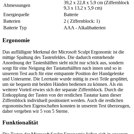
39,2 x 22,8 x 5,9 cm (Ziffernblock
Abmessungen
9,3 x 13,2 x 5,9 cm)
Energiequelle
Batterie
Batterien
2 ( Ziffernblock: 1)
Batterie Typ
AAA - Alkalibatterien
Ergonomie
Das auffälligste Merkmal der Microsoft Sculpt Ergonomic ist die
mittige Spaltung des Tastenfeldes. Die dadurch entstehende
Anordnung der Tastenhälften sieht nicht nur schick aus, sondern
sorgt für eine Neigung der Tastaturhälften nach innen und so in
unserem Test auch für eine entspannte Position der Handgelenke
und Unterarme. Die Leertaste wurde mittig in zwei Teile gesplittet,
um sie bequem mit beiden Händen bedienen zu können. Als ein
weiterer Vorteil erwies sich der separate Ziffernblock. Durch die
Entkopplung der Tasten von der restlichen Tastatur kann dieser
Ziffernblock individuell positioniert werden. Auch die restlichen
ergonomischen Eigenschaften konnten in unserem Test überzeugen,
daher vergeben wir 5 von 5 Sterne.
Funktionalität